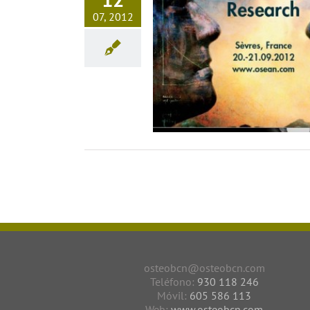
12
07, 2012
c International Alliance y OSEAN:
Agenda Septiembre
Investigación
Noticias
osteobcn@osteobcn.com
Teléfono:
930 118 246
Móvil:
605 586 113