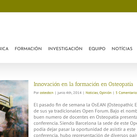
rofessionals?
onales?
NICA
FORMACIÓN
INVESTIGACIÓN
EQUIPO
NOTÍCIAS
Innovación en la formación en Osteopatía
Por
osteobcn
|
junio 4th, 2014
|
Noticias
,
Opinión
|
5 Comentario
El pasado fin de semana la OsEAN (Osteopathic
de sus ya tradicionales Open Forum. Bajo el nomb
buen numero de docentes en Osteopatía presentar
conferencia. Siendo Barcelona la sede de este O
podía dejar pasar la oportunidad de asistir a este