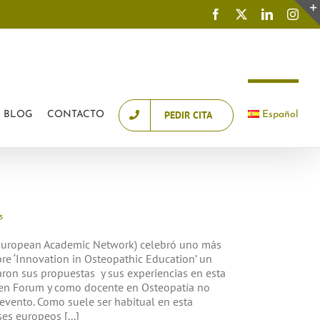
Demanar cita online
Pedir cita online
Facebook
X
LinkedIn
Inst
PEDIR CITA
BLOG
CONTACTO
Español
s
 European Academic Network) celebró uno más
re ‘Innovation in Osteopathic Education’ un
on sus propuestas y sus experiencias en esta
pen Forum y como docente en Osteopatía no
 evento. Como suele ser habitual en esta