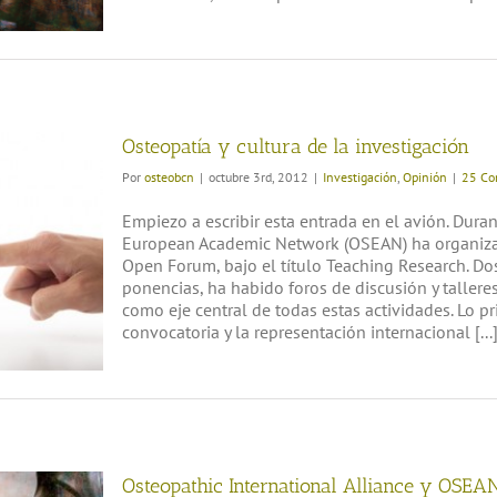
conferencia, hubo representación de diversos país
Osteopatía y cultura de la investigación
Por
osteobcn
|
octubre 3rd, 2012
|
Investigación
,
Opinión
|
25 Co
Empiezo a escribir esta entrada en el avión. Dura
European Academic Network (OSEAN) ha organizad
Open Forum, bajo el título Teaching Research. D
ponencias, ha habido foros de discusión y tallere
como eje central de todas estas actividades. Lo pr
convocatoria y la representación internacional [...