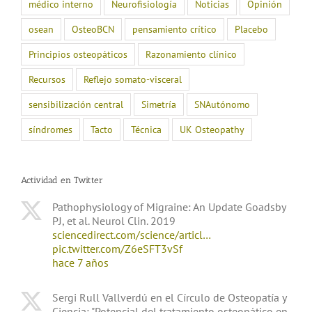
médico interno
Neurofisiología
Noticias
Opinión
osean
OsteoBCN
pensamiento crítico
Placebo
Principios osteopáticos
Razonamiento clínico
Recursos
Reflejo somato-visceral
sensibilización central
Simetría
SNAutónomo
síndromes
Tacto
Técnica
UK Osteopathy
Actividad en Twitter
Pathophysiology of Migraine: An Update Goadsby
PJ, et al. Neurol Clin. 2019
sciencedirect.com/science/articl…
pic.twitter.com/Z6eSFT3vSf
hace 7 años
Sergi Rull Vallverdú en el Círculo de Osteopatía y
Ciencia: "Potencial del tratamiento osteopático en