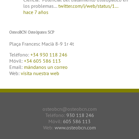
los problemas…
twitter.com/i/web/status/1…
hace 7 años
OsteoBCN Osteòpates SCP
Plaça Francesc Macià 8-9 1r 4t
Teléfono:
+34 930 118 246
Móvil:
+34 605 586 113
Email:
mándanos un correo
Web:
visita nuestra web
osteobcn@osteobcn.com
Teléfono:
930 118 246
Móvil:
605 586 113
Web:
www.osteobcn.com