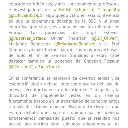
educadores británicos, y más concretamente, profesores
e investigadores de la
British School of Osteopathy
(
@OfficialBSO
). Si algo quedó claro en esta conferencia
es que la experiencia docente de la BSO y la línea
educativa que sigue, es ahora mismo un referente en
Europa. Las ponencias de Jorge Esteves
(
@JEsteves_osteo
), Oliver Thomson (
@Dr_OliverT
)
Marianne Bennisson (
@MarianneBenniso
)
y el Prof
Stephen Tyreman fueron para mí las más provechosas
de todo el fin de semana. Sumadas a estas, cabe
destacar también la ponencia de Christian Fossum
(
@FossumC
) y
Paul Orrock
En la conferencia se hablaron de diversos temas y se
estableció algún debate interesante acerca del uso de
nuevas tecnologías en la educación en Osteopatía y la
dificultad de implementar estas en un sistema
fuertemente basado en la transmisión de conocimientos
a través del sistema maestro-discípulo. Lo cierto es que
es un debate que bajo mi opinión ya no debería
entretenernos demasiado puesto que la realidad nos
pasará por encima sino sabemos adaptarnos a los