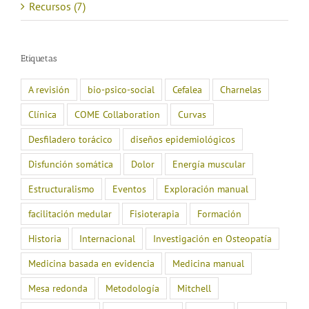
Recursos (7)
Etiquetas
A revisión
bio-psico-social
Cefalea
Charnelas
Clínica
COME Collaboration
Curvas
Desfiladero torácico
diseños epidemiológicos
Disfunción somática
Dolor
Energía muscular
Estructuralismo
Eventos
Exploración manual
facilitación medular
Fisioterapia
Formación
Historia
Internacional
Investigación en Osteopatía
Medicina basada en evidencia
Medicina manual
Mesa redonda
Metodología
Mitchell