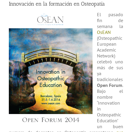
Innovación en la formación en Osteopatía
E
l pasado
fin de
semana la
OsEAN
(Osteopathic
European
Academic
Network)
celebró uno
más de sus
ya
tradicionales
Open Forum
.
Bajo el
nombre
‘Innovation
in
Osteopathic
Education’
un buen