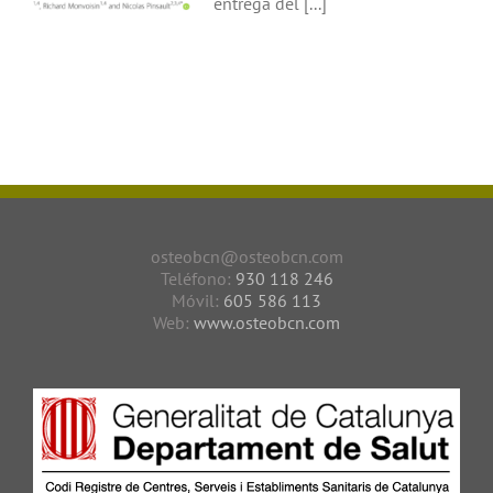
entrega del [...]
osteobcn@osteobcn.com
Teléfono:
930 118 246
Móvil:
605 586 113
Web:
www.osteobcn.com