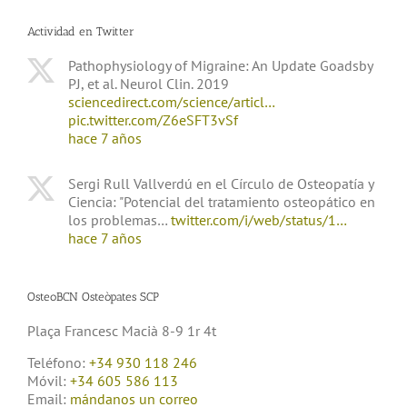
Actividad en Twitter
Pathophysiology of Migraine: An Update Goadsby
PJ, et al. Neurol Clin. 2019
sciencedirect.com/science/articl…
pic.twitter.com/Z6eSFT3vSf
hace 7 años
Sergi Rull Vallverdú en el Círculo de Osteopatía y
Ciencia: "Potencial del tratamiento osteopático en
los problemas…
twitter.com/i/web/status/1…
hace 7 años
OsteoBCN Osteòpates SCP
Plaça Francesc Macià 8-9 1r 4t
Teléfono:
+34 930 118 246
Móvil:
+34 605 586 113
Email:
mándanos un correo