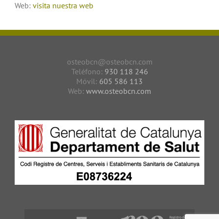
Web:
visita nuestra web
osteobcn@osteobcn.com
Teléfono:
930 118 246
Móvil:
605 586 113
Web:
www.osteobcn.com