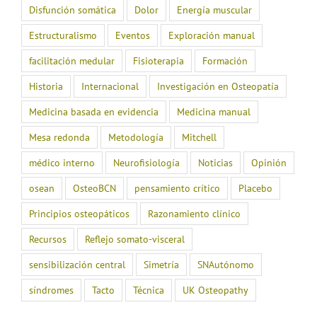
Disfunción somática
Dolor
Energía muscular
Estructuralismo
Eventos
Exploración manual
facilitación medular
Fisioterapia
Formación
Historia
Internacional
Investigación en Osteopatía
Medicina basada en evidencia
Medicina manual
Mesa redonda
Metodología
Mitchell
médico interno
Neurofisiología
Noticias
Opinión
osean
OsteoBCN
pensamiento crítico
Placebo
Principios osteopáticos
Razonamiento clínico
Recursos
Reflejo somato-visceral
sensibilización central
Simetría
SNAutónomo
síndromes
Tacto
Técnica
UK Osteopathy