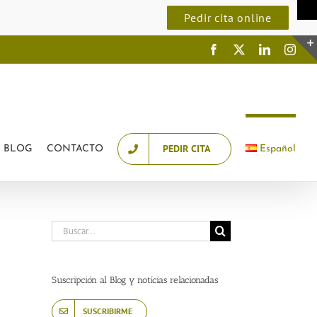
Demanar cita online
Pedir cita online
Facebook
X
LinkedIn
Inst
PEDIR CITA
BLOG
CONTACTO
Español
Buscar:
Suscripción al Blog y notícias relacionadas
SUSCRIBIRME