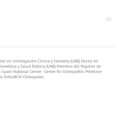
Cor
elec
er en Investigación Clinica y Sanitaria (UAB) Doctor en
Biomédica y Salud Pública (UAB) Miembro del Registro de
l Spain National Centre - Center for Osteopathic Medicine
ca OsteoBCN-Osteòpates.