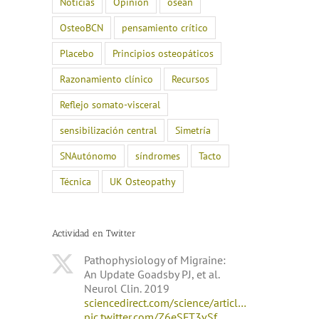
Noticias
Opinión
osean
OsteoBCN
pensamiento crítico
Placebo
Principios osteopáticos
Razonamiento clínico
Recursos
Reflejo somato-visceral
sensibilización central
Simetría
SNAutónomo
síndromes
Tacto
Técnica
UK Osteopathy
Actividad en Twitter
Pathophysiology of Migraine:
An Update Goadsby PJ, et al.
Neurol Clin. 2019
sciencedirect.com/science/articl…
pic.twitter.com/Z6eSFT3vSf