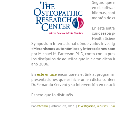
Seguro que m
en el softwar
idiomas, conf
montón de co
En esta entr
curioseaba po
Health Scien
Symposium Internacional dónde varios investi
«Mecanismos autonómicos y interacciones soma
por Michael M. Patterson PHD, contó con la pre
los discípulos de aquellos que iniciaron dicha 
año 2006.
En
este enlace
encontrareis el link al programa
presentaciones
que se hicieron en dicha confere
Dr. Fernando Cerveró y su intervención en relac
Espero que lo disfrutéis
Por
osteobcn
|
octubre 5th, 2011
|
Investigación
,
Recursos
|
Si