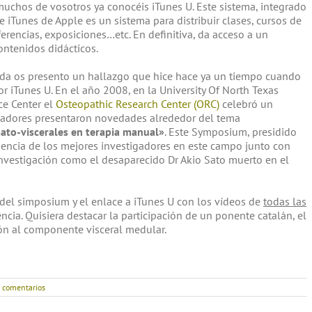
uchos de vosotros ya conocéis iTunes U. Este sistema, integrado
e iTunes de Apple es un sistema para distribuir clases, cursos de
erencias, exposiciones…etc. En definitiva, da acceso a un
ntenidos didácticos.
ada os presento un hallazgo que hice hace ya un tiempo cuando
r iTunes U. En el año 2008, en la University Of North Texas
ce Center el
Osteopathic Research Center (ORC)
celebró un
gadores presentaron novedades alrededor del tema
to-viscerales en terapia manual»
. Este Symposium, presidido
sencia de los mejores investigadores en este campo junto con
investigación como el desaparecido Dr Akio Sato muerto en el
 del simposium y el enlace a iTunes U con los vídeos de
todas las
ncia. Quisiera destacar la participación de un ponente catalán, el
ión al componente visceral medular.
n comentarios