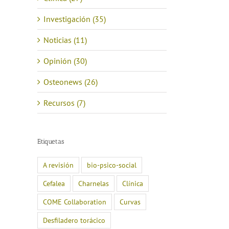
Investigación (35)
reo
Noticias (11)
trónico
Opinión (30)
Osteonews (26)
Recursos (7)
Etiquetas
A revisión
bio-psico-social
Cefalea
Charnelas
Clínica
COME Collaboration
Curvas
Desfiladero torácico