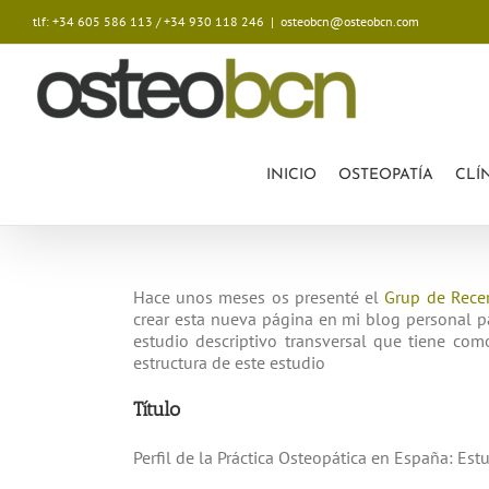
Vols demanar una cita amb els nostres p
¿Quieres pedir cita con nuestros profesi
Saltar
tlf: +34 605 586 113 / +34 930 118 246
|
osteobcn@osteobcn.com
al
contenido
INICIO
OSTEOPATÍA
CLÍ
Hace unos meses os presenté el
Grup de Rece
crear esta nueva página en mi blog personal p
estudio descriptivo transversal que tiene com
estructura de este estudio
Título