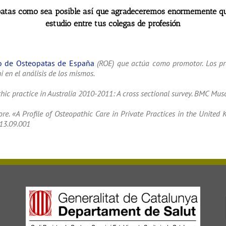
 este estudio sean publicados en una revista científica de impac
patas como sea posible así que agradeceremos enormemente que 
estudio entre tus colegas de profesión
o de Osteopatas de España
(ROE) que actúa como promotor. Los pro
i en el análisis de los mismos.
athic practice in Australia 2010-2011: A cross sectional survey. BMC Mu
re. «A Profile of Osteopathic Care in Private Practices in the Unite
013.09.001