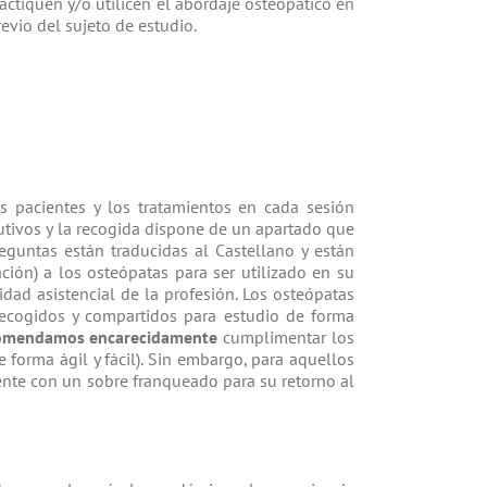
actiquen y/o utilicen el abordaje osteopático en
revio del sujeto de estudio.
os pacientes y los tratamientos en cada sesión
utivos y la recogida dispone de un apartado que
reguntas están traducidas al Castellano y están
ción) a los osteópatas para ser utilizado en su
dad asistencial de la profesión. Los osteópatas
recogidos y compartidos para estudio de forma
omendamos encarecidamente
cumplimentar los
 forma ágil y fácil). Sin embargo, para aquellos
mente con un sobre franqueado para su retorno al