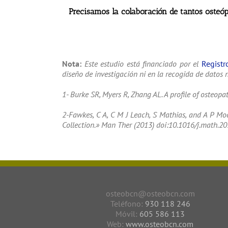
investigador es que los resultados obtenidos de
ellos.
Precisamos la colaboración de tantos osteó
Nota:
Este estudio está financiado por el
Registr
diseño de investigación ni en la recogida de datos n
1- Burke SR, Myers R, Zhang AL. A profile of osteop
2-Fawkes, C A, C M J Leach, S Mathias, and A P Moo
Collection.» Man Ther (2013) doi:10.1016/j.math.2
osteobcn@osteobcn.com