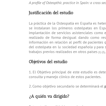
Perfil de la Práctica Osteopática en España: Est
A profile of Osteopthic practice in Spain: a cross se
Justificación del estudio
La práctica de la Osteopatía en España es hete
se instalaran los primeros osteópatas en Esp
implantación de servicios asistenciales como e
realizado de forma desigual dando como resul
información en relación al perfil de paciente
del osteópata en la sociedad española y para si
trabajos previos realizados en otros países
(1) (2)
Objetivos del estudio
1. El Objetivo principal de este estudio es det
consulta y manejo clínico de estos pacientes.
2. Como objetivo secundario se determinará el
p