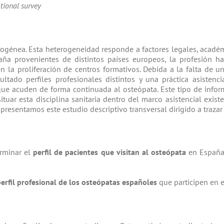
udio transversal
ctional survey
rogénea. Esta heterogeneidad responde a factores legales, acadé
aña provenientes de distintos países europeos, la profesión ha
n la proliferación de centros formativos. Debida a la falta de un
tado perfiles profesionales distintos y una práctica asistenc
s que acuden de forma continuada al osteópata. Este tipo de info
tuar esta disciplina sanitaria dentro del marco asistencial existe
, presentamos este estudio descriptivo transversal dirigido a trazar
erminar el
perfil de pacientes que visitan al osteópata
en España 
erfil profesional de los osteópatas españoles
que participen en e