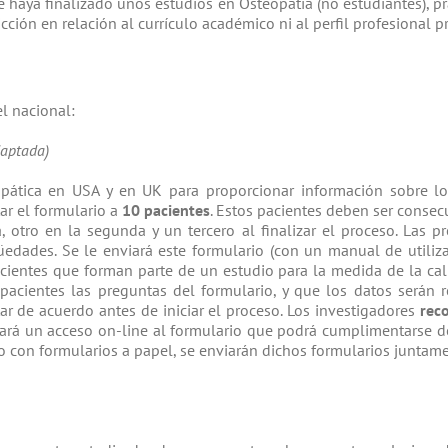
e haya finalizado unos estudios en Osteopatía (no estudiantes), pr
icción en relación al currículo académico ni al perfil profesional p
l nacional:
daptada)
eopática en USA y en UK para proporcionar información sobre l
ar el formulario a
10 pacientes
. Estos pacientes deben ser consec
 otro en la segunda y un tercero al finalizar el proceso. Las p
üedades. Se le enviará este formulario (con un manual de utiliza
acientes que forman parte de un estudio para la medida de la cali
pacientes las preguntas del formulario, y que los datos serán 
ar de acuerdo antes de iniciar el proceso. Los investigadores
rec
tará un acceso on-line al formulario que podrá cumplimentarse de
io con formularios a papel, se enviarán dichos formularios junta