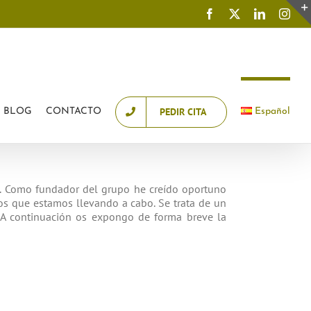
Demanar cita online
Pedir cita online
Facebook
X
LinkedIn
Inst
PEDIR CITA
BLOG
CONTACTO
Español
. Como fundador del grupo he creído oportuno
os que estamos llevando a cabo. Se trata de un
a. A continuación os expongo de forma breve la