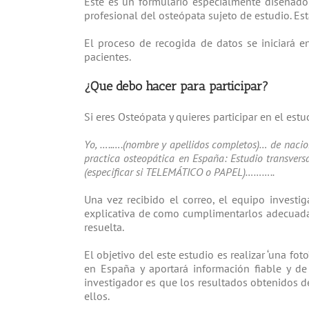
2. Encuesta sobre el perfil de Osteópatas
Este es un formulario especialmente diseñado 
profesional del osteópata sujeto de estudio. E
El proceso de recogida de datos se iniciará 
pacientes.
¿Que debo hacer para participar?
Si eres Osteópata y quieres participar en el est
Yo, …..….(nombre y apellidos completos)… de naci
practica osteopática en España: Estudio transversa
(especificar si TELEMÁTICO o PAPEL)………..
Una vez recibido el correo, el equipo investi
explicativa de como cumplimentarlos adecuadam
resuelta.
El objetivo del este estudio es realizar ‘una fot
en España y aportará información fiable y de