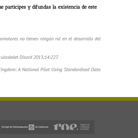
to a disposición de todo el que quiera acceder a
participes y difundas la existencia de este
motores no tienen ningún rol en el desarrollo del
sculoskelet Disord 2013;14:227.
d Kingdom: A National Pilot Using Standardised Data