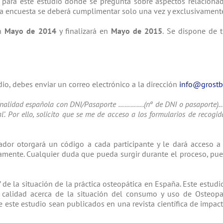
para este estudio donde se pregunta sobre aspectos relacionad
sta encuesta se deberá cumplimentar solo una vez y exclusivament
en
Mayo de 2014
y finalizará en
Mayo de 2015
. Se dispone de 
udio, debes enviar un correo electrónico a la dirección
info@grostb
onalidad española con DNI/Pasaporte ………….(nº de DNI o pasaporte)……
l’.
Por ello, solicito que se me de acceso a los formularios de reco
gador otorgará un código a cada participante y le dará acceso
ente. Cualquier duda que pueda surgir durante el proceso, pued
o’ de la situación de la práctica osteopática en España. Este estudi
 calidad acerca de la situación del consumo y uso de Osteopa